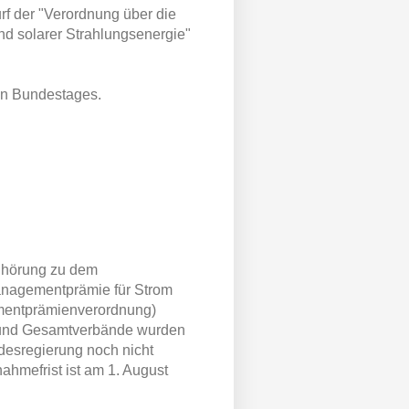
f der "Verordnung über die
d solarer Strahlungsenergie"
en Bundestages.
nhörung zu dem
anagementprämie für Strom
ementprämienverordnung)
- und Gesamtverbände wurden
desregierung noch nicht
hmefrist ist am 1. August