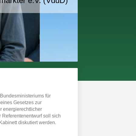
markter e.V. (VduD)
 Bundesministeriums für
 eines Gesetzes zur
 energierechtlicher
r Referentenentwurf soll sich
abinett diskutiert werden.