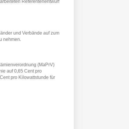
rbeiteten Referentenentwurf
 Länder und Verbände auf zum
zu nehmen.
rämienverordnung (MaPrV)
e auf 0,65 Cent pro
Cent pro Kilowattstunde für